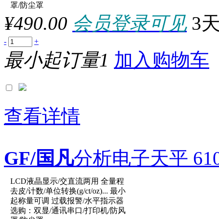
参数：
罩/防尘罩
¥490.00
会员登录可见
3
-
+
最小起订量1
加入购物车
查看详情
GF/国凡
分析电子天平 610g
LCD液晶显示/交直流两用 全量程
原厂型号：XY6002C
去皮/计数/单位转换(g/ct/oz)... 最小
起称量可调 过载报警/水平指示器
选购：双显/通讯串口/打印机/防风