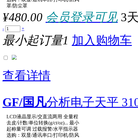
参数：
罩/防尘罩
¥480.00
会员登录可见
3
-
+
最小起订量1
加入购物车
查看详情
GF/国凡
分析电子天平 310g
LCD液晶显示/交直流两用 全量程
原厂型号：XY3002C
去皮/计数/单位转换(g/ct/oz)... 最小
起称量可调 过载报警/水平指示器
选购：双显/通讯串口/打印机/防风