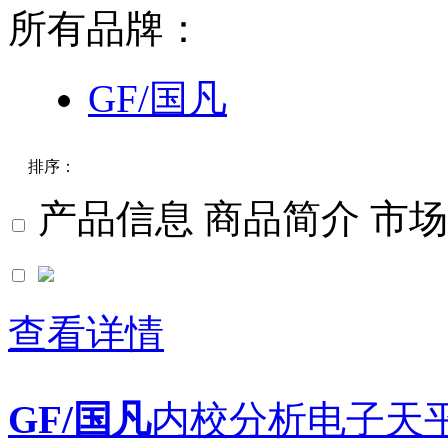
所有品牌：
GF/国凡
排序：
产品信息
商品简介
市场
默认
价格
查看详情
品牌
GF/国凡
内校分析电子天平 11