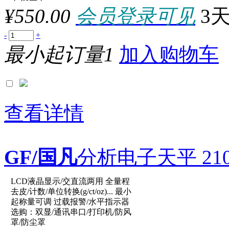
参数：
¥550.00
会员登录可见
3
-
+
最小起订量1
加入购物车
查看详情
GF/国凡
分析电子天平 2100g
LCD液晶显示/交直流两用 全量程
原厂型号：XY20002C
去皮/计数/单位转换(g/ct/oz)... 最小
起称量可调 过载报警/水平指示器
选购：双显/通讯串口/打印机/防风
参数：
罩/防尘罩