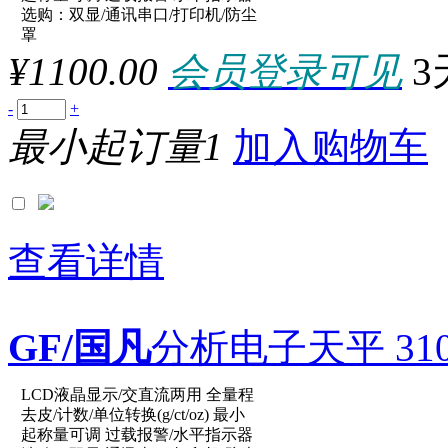
选购：双显/通讯串口/打印机/防尘
参数：
罩
¥1100.00
会员登录可见
3
-
+
最小起订量1
加入购物车
查看详情
GF/国凡
分析电子天平 310g/
LCD液晶显示/交直流两用 全量程
原厂型号：JA303P
去皮/计数/单位转换(g/ct/oz) 最小
起称量可调 过载报警/水平指示器