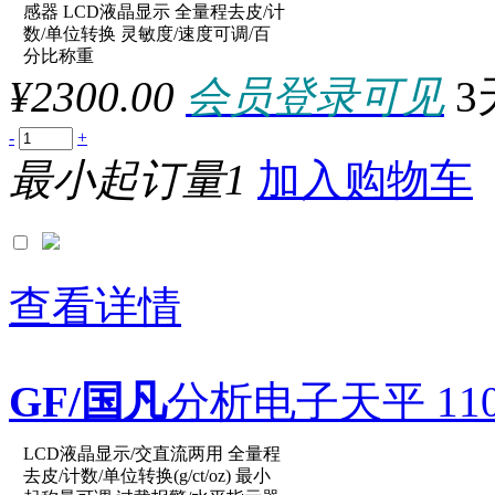
原厂型号：FA2204E
感器 LCD液晶显示 全量程去皮/计
数/单位转换 灵敏度/速度可调/百
分比称重
参数：
¥2300.00
会员登录可见
3
-
+
最小起订量1
加入购物车
查看详情
GF/国凡
分析电子天平 110g/
LCD液晶显示/交直流两用 全量程
原厂型号：JA103P
去皮/计数/单位转换(g/ct/oz) 最小