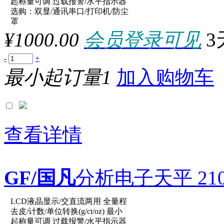
起称量可调 过载报警/水平指示器
选购：双显/通讯串口/打印机/防尘
参数：
罩
¥1000.00
会员登录可见
3
-
+
最小起订量1
加入购物车
查看详情
GF/国凡
分析电子天平 210g/
LCD液晶显示/交直流两用 全量程
原厂型号：JA203P
去皮/计数/单位转换(g/ct/oz) 最小
起称量可调 过载报警/水平指示器