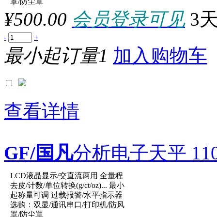
参数：
罩/防尘罩
¥500.00
会员登录可见
3
-
+
最小起订量1
加入购物车
查看详情
GF/国凡
分析电子天平 1100g
LCD液晶显示/交直流两用 全量程
原厂型号：XY10002C
去皮/计数/单位转换(g/ct/oz)... 最小
起称量可调 过载报警/水平指示器
选购：双显/通讯串口/打印机/防风
罩/防尘罩