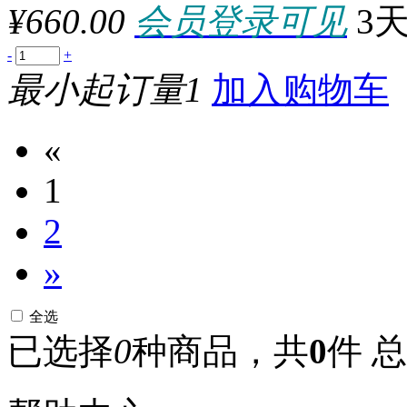
¥660.00
会员登录可见
3
-
+
最小起订量1
加入购物车
«
1
2
»
全选
已选择
0
种商品，共
0
件
总