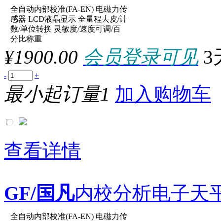
全自动内部校准(FA-EN) 电磁力传
原厂型号：FA1204E
感器 LCD液晶显示 全量程去皮/计
数/单位转换 灵敏度/速度可调/百
分比称重
参数：
¥1900.00
会员登录可见
3
-
+
最小起订量1
加入购物车
查看详情
GF/国凡
内校分析电子天平 22
全自动内部校准(FA-EN) 电磁力传