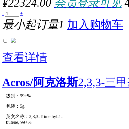
¥22324.00
会员登录可见
100000UNITS
10000EA
10000g
-
+
10000ml
最小起订量1
加入购物车
10000U
10000UNITS
1000ASSAYS
1000cm
1000EA
1000EACH
1000g
查看详情
1000KU
1000m
1000mg
1000ml
Acros/阿克洛斯
2,3,3-三
1000mm
1000pc
1000PK
1000REACTIONS
级别：99+%
原厂型号：C14013-5g
1000STRIPS
1000T
包装：5g
1000T/EA
1000TABLETS
英文名称：2,3,3-Trimethyl-1-
参数：
1000TABS
butene, 99+%
1000TEST