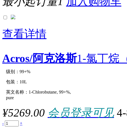
最小起订量1
加入购物车
0.25lb
0.25mg
0.25ml
0.25MMOL
0.25mol
0.25mole
查看详情
0.25U
0.25UN
0.2g
0.2MG
Acros/阿克洛斯
1-氯丁烷（C
0.2ml
0.2mole
0.2UNIT
0.3G
级别：99+%
原厂型号：C15463-10L
0.3in
0.3ml
包装：10L
0.3uG
0.4G
英文名称：1-Chlorobutane, 99+%,
参数：
0.4mg
pure
0.4ML
0.4UNIT
¥5269.00
会员登录可见
4
0.55ml
0.5g
0.5KG
-
+
0.5KU