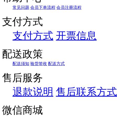
10CAPS
常见问题
会员下单流程
会员注册流程
10cm
10cyl
10DISCS
支付方式
10EA
10each
10FILTERS
支付方式
开票信息
10ft
10g
10kg
配送政策
10Kits
10KU
10L
配送须知
验货签收
配送方式
10m
10mg
10ml
售后服务
10mm
10mM/ml
10MU
退款说明
售后联系方式
10NMOL
10pc
10PIC
微信商城
10pieces
10PK
10PKG