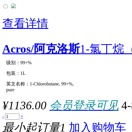
*5x1g
*5x1kg
*5x1m
*5x20cm
查看详情
*5x24cm
*5x25g
*5x2kg
*5x30cm
Acros/阿克洛斯
1-氯丁烷（C
*5x500g
*5x50cm
*5x50g
*5x50m
级别：99+%
原厂型号：C15463-1L
*5x5g
*5x60cm
包装：1L
*5x700g
*5x90cm
英文名称：1-Chlorobutane, 99+%,
参数：
*6x100ml
pure
*6x110ml
*6x1L
¥1136.00
会员登录可见
4
*6x200ml
*6x500ml
.2UNIT
-
+
0.001mol
最小起订量1
加入购物车
0.005mg
0.005UNIT