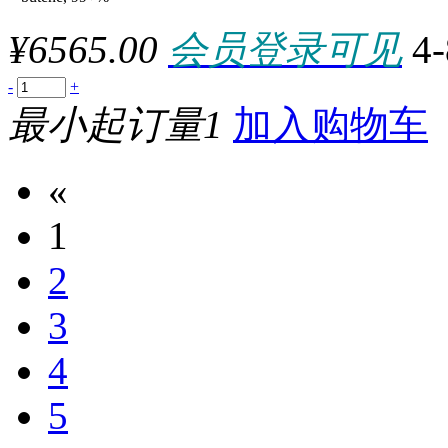
100mM/ml
100MU
¥6565.00
会员登录可见
4
100nmol
100PACK
100pc
-
+
100PK
最小起订量1
加入购物车
100PKG
100REACTION
100REACTIONS
100Set
«
100SHEETS
100STRIPS
1
100T
100T/EA
100TABLETS
2
100tabs
100TEST
3
100TESTS
100TUBES
100U
4
100ug
100uL
5
100UN
100UNITS
100X1.2ML