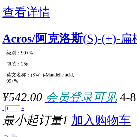
(c)500g
(c)50g
查看详情
品牌
(c)5g
*10x10cm
*10x10ml
*10x10x1kg
Acros/阿克洛斯
(S)-(+)-
*10x150mm
*10x1g
*2x100ml
*2x10cm
级别：99+%
原厂型号：C12530-25g
*2x10ml
*2x12.5kg
包装：25g
*2x1kg
*2x2.5kg
英文名称：(S)-(+)-Mandelic acid,
参数：
*2x2.5L
99+%
*2x25g
*2x30x90cm
¥542.00
会员登录可见
4-
*2x500g
*2x50m
*3x1kg
-
+
*3x1L
最小起订量1
加入购物车
*3x500g
*4x100ml
*4x10cm
*4x1gal