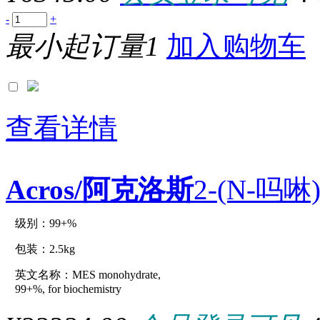
10.4G
10+1L/EA
-
+
10×0.55ml
最小起订量1
加入购物车
10×0.5ml
10×0.6ml
10×0.75ml
10×100g
10×100ml
10×100U
10×100μl
查看详情
10×10cm
10×10ml
10×150U
10×1EA
Acros/阿克洛斯
2-(N-吗啉
10×1g
10×1ml
10×2g
10×50ml
级别：99+%
原厂型号：C32776-2.5kg
10×50μg
10×5ml
包装：2.5kg
100+10mL/EA
100×100mm
英文名称：MES monohydrate,
参数：
100×200mm
99+%, for biochemistry
10000000UNITS
1000000UNITS