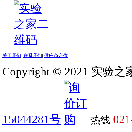
10PLATES
10RACK
10REACTIONS
10ROLLS
10SACHETS
10set
10Sets
10SHEETS
10T/EA
10TABLETS
关于我们
|
联系我们
|
供应商合作
10TRAYS
10TUBES
Copyright © 2021 
10U
10uG
10UN
10UNITS
10USES
10VIAL
10VIALS
10X0.1G
10X0.1ml
15044281号
021
10X0.25ML
热线
10X0.55ml
10X0.5G
10X0.5ml