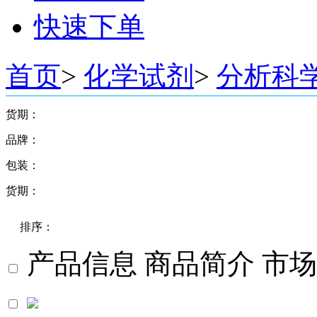
快速下单
首页
>
化学试剂
>
分析科
货期：
品牌：
3天
4-8周
包装：
阿拉丁
麦克林
货期：
≥5000000UNITS
毕得
(10X染液 20ml+缓冲液200ml)/EA
乐研
现货
(A液500ml+B液500ml)/EA
九鼎
排序：
1-2周
(c)0.5g
Sigma
(c)100g
4-8周
Alfa
产品信息
商品简介
市场
(c)10g
TCI
(c)1g
默认
Acros
(c)250g
(c)25g
价格
(c)2g