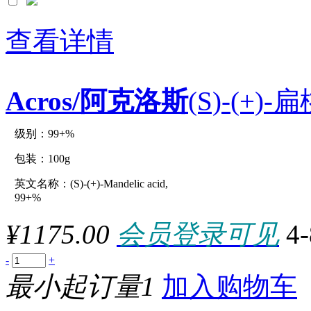
*4x1kg
*4x1L
*4x1pint
查看详情
*4x210g
*4x250g
*4x250m
*4x25cm
Acros/阿克洛斯
(S)-(+)-
*4x25g
*4x4L
*4x500g
*4x500ml
级别：99+%
原厂型号：C12530-100g
*4x50cm
*4x940ml
包装：100g
*5x100cm
*5x100g
英文名称：(S)-(+)-Mandelic acid,
参数：
*5x100m
99+%
*5x100ml
*5x100mm
¥1175.00
会员登录可见
4
*5x10cm
*5x10g
*5x12.5g
-
+
*5x12oz
最小起订量1
加入购物车
*5x150mm
*5x150x270mm
*5x160mm