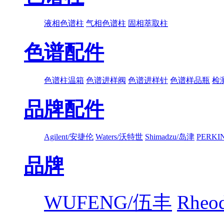
液相色谱柱
气相色谱柱
固相萃取柱
色谱配件
色谱柱温箱
色谱进样阀
色谱进样针
色谱样品瓶
检
品牌配件
Agilent/安捷伦
Waters/沃特世
Shimadzu/岛津
PERK
品牌
WUFENG/伍丰
Rhe