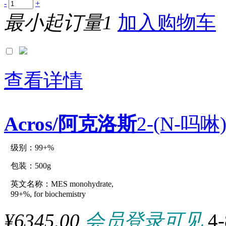
1.25ml
-
+
1.2G
最小起订量1
加入购物车
1.2in
1.2ml
1.304KG
1.3G
1.4G
1.5G
1.5KG
查看详情
1.5KU
1.5MG
1.5ml
1.6g
Acros/阿克洛斯
2-(N-吗啉
1.75MG
1.7G
1.7ML
1.8G
级别：99+%
原厂型号：C32776-500g
1.8KG
1.8L
包装：500g
1.9G
1.9KG
英文名称：MES monohydrate,
参数：
1×1cm
99+%, for biochemistry
10*0.6ml
10*1ml
¥6345.00
会员登录可见
4
10*1mL/EA