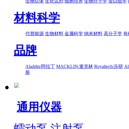
生物抗体
生化试剂
细胞培养
生物分子学
蛋白组学
材料科学
代替能源
生物材料
金属科学
纳米材料
高分子学
有
品牌
Aladdin/阿拉丁
MACKLIN/麦克林
Royaltech/乐研
A
斯
通用仪器
蠕动泵
注射泵