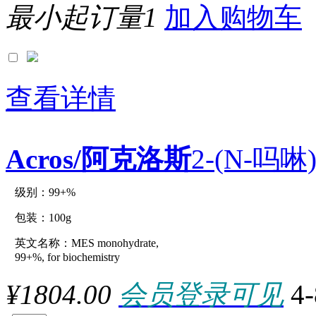
最小起订量1
加入购物车
0.5L
0.5m
0.5mg
0.5ml
0.5MMOL
0.5mol
0.5mole
查看详情
0.5MU
0.5uMOL
0.5UNIT
0.5μg
Acros/阿克洛斯
2-(N-吗啉
0.5μmol
0.65ml
0.6KU
0.6ml
级别：99+%
原厂型号：C32776-100g
0.75ml
0.8G
包装：100g
0.9G
0.9KG
英文名称：MES monohydrate,
参数：
1 kilounit
99+%, for biochemistry
1.107KG
1.129KG
¥1804.00
会员登录可见
4
1.158KG
1.1G