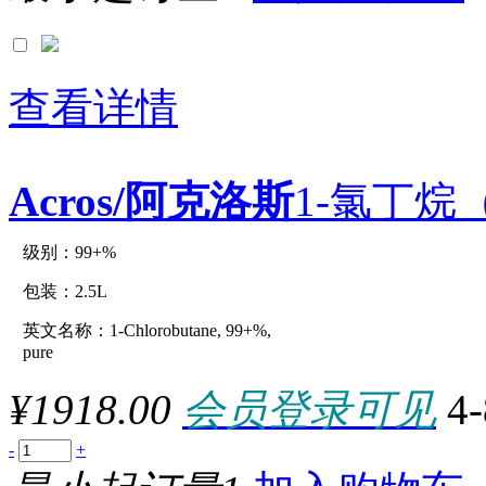
0.01mol
0.01mole
0.01UNIT
0.02UNIT
0.04U
查看详情
0.04UNIT
0.05g
0.05ml
0.05mol
Acros/阿克洛斯
1-氯丁烷（C
0.05mole
0.125ML
0.12G
0.15G
级别：99+%
原厂型号：C15463-2.5L
0.1g
0.1KU
包装：2.5L
0.1mg
0.1ml
英文名称：1-Chlorobutane, 99+%,
参数：
0.1MMOL
pure
0.1mol
0.1mole
¥1918.00
会员登录可见
4
0.1MU
0.1UN
0.22KG
-
+
0.25g
0.25L