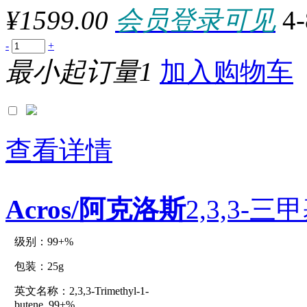
1000TESTS
¥1599.00
会员登录可见
4
1000U
1000uG
1000UN
-
+
1000UNITS
最小起订量1
加入购物车
1000μl
100AMP
100ASSAYS
100CAPS
100cm
100CM2
100DIGESTIONS
查看详情
100EA
100each
100FILTERS
100FT
Acros/阿克洛斯
2,3,3-三
100g
100kg
100KU
100L
级别：99+%
原厂型号：C14013-25g
100lb
100m
包装：25g
100mg
100ml
英文名称：2,3,3-Trimethyl-1-
参数：
100mm
butene, 99+%