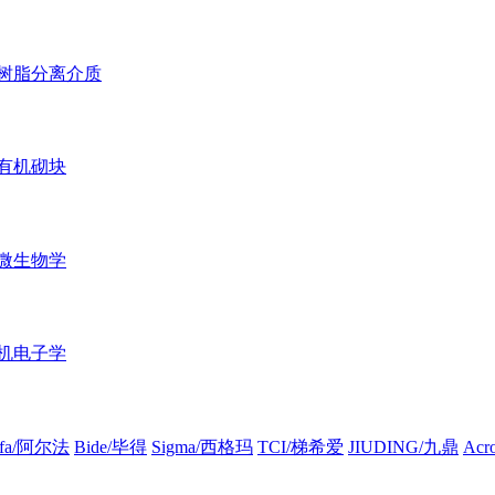
树脂分离介质
有机砌块
微生物学
机电子学
lfa/阿尔法
Bide/毕得
Sigma/西格玛
TCI/梯希爱
JIUDING/九鼎
Ac