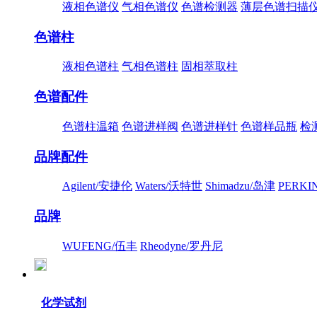
液相色谱仪
气相色谱仪
色谱检测器
薄层色谱扫描
色谱柱
液相色谱柱
气相色谱柱
固相萃取柱
色谱配件
色谱柱温箱
色谱进样阀
色谱进样针
色谱样品瓶
检
品牌配件
Agilent/安捷伦
Waters/沃特世
Shimadzu/岛津
PERK
品牌
WUFENG/伍丰
Rheodyne/罗丹尼
化学试剂