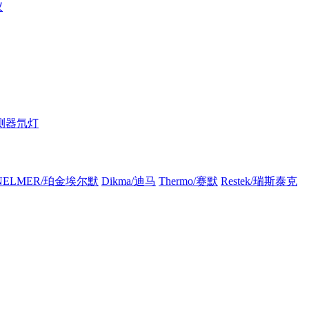
仪
测器氘灯
INELMER/珀金埃尔默
Dikma/迪马
Thermo/赛默
Restek/瑞斯泰克