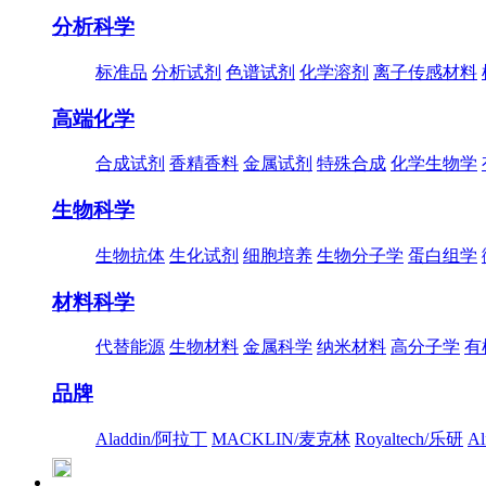
分析科学
标准品
分析试剂
色谱试剂
化学溶剂
离子传感材料
高端化学
合成试剂
香精香料
金属试剂
特殊合成
化学生物学
生物科学
生物抗体
生化试剂
细胞培养
生物分子学
蛋白组学
材料科学
代替能源
生物材料
金属科学
纳米材料
高分子学
有
品牌
Aladdin/阿拉丁
MACKLIN/麦克林
Royaltech/乐研
A