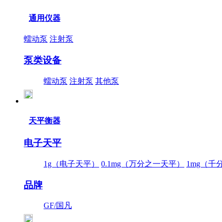
通用仪器
蠕动泵
注射泵
泵类设备
蠕动泵
注射泵
其他泵
天平衡器
电子天平
1g（电子天平）
0.1mg（万分之一天平）
1mg（千
品牌
GF/国凡