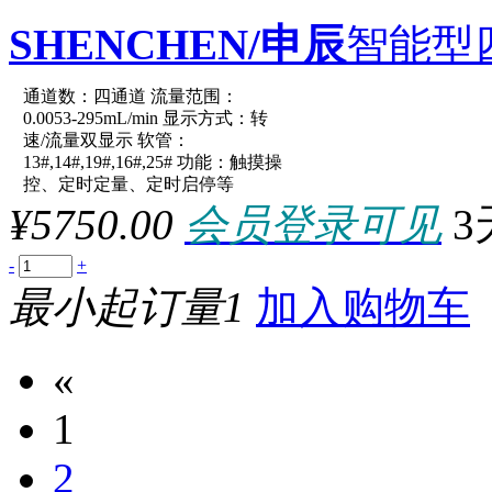
SHENCHEN/申辰
智能型
通道数：四通道 流量范围：
原厂型号：LabV1-III-2*Ea
0.0053-295mL/min 显示方式：转
速/流量双显示 软管：
13#,14#,19#,16#,25# 功能：触摸操
参数：
控、定时定量、定时启停等
¥5750.00
会员登录可见
3
-
+
最小起订量1
加入购物车
«
1
2