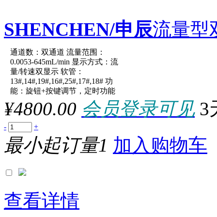
SHENCHEN/申辰
流量型
通道数：双通道 流量范围：
原厂型号：LabN1-III-2*Eas
0.0053-645mL/min 显示方式：流
量/转速双显示 软管：
13#,14#,19#,16#,25#,17#,18# 功
参数：
能：旋钮+按键调节，定时功能
¥4800.00
会员登录可见
3
-
+
最小起订量1
加入购物车
查看详情