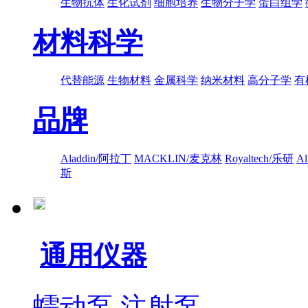
生物抗体
生化试剂
细胞培养
生物分子学
蛋白组学
材料科学
代替能源
生物材料
金属科学
纳米材料
高分子学
有
品牌
Aladdin/阿拉丁
MACKLIN/麦克林
Royaltech/乐研
A
斯
通用仪器
蠕动泵
注射泵