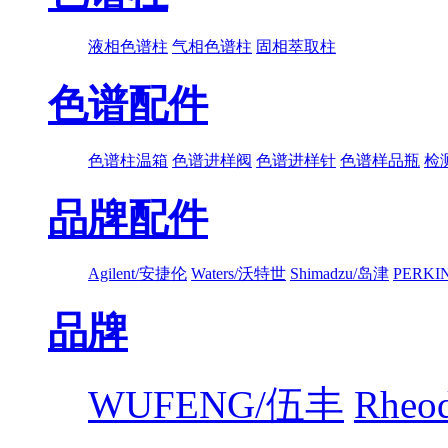
液相色谱柱
气相色谱柱
固相萃取柱
色谱配件
色谱柱温箱
色谱进样阀
色谱进样针
色谱样品瓶
检
品牌配件
Agilent/安捷伦
Waters/沃特世
Shimadzu/岛津
PERK
品牌
WUFENG/伍丰
Rhe