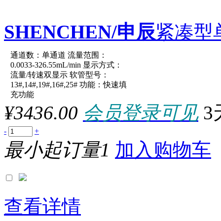
SHENCHEN/申辰
紧凑型
通道数：单通道 流量范围：
原厂型号：LabQ-KT15
0.0033-326.55mL/min 显示方式：
流量/转速双显示 软管型号：
13#,14#,19#,16#,25# 功能：快速填
参数：
充功能
¥3436.00
会员登录可见
3
-
+
最小起订量1
加入购物车
查看详情