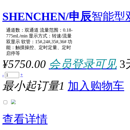
SHENCHEN/申辰
智能型
通道数：双通道 流量范围：0.18-
原厂型号：LabV1-III-2*Ea
775mL/min 显示方式：转速/流量
双显示 软管：15#,24#,35#,36# 功
能：触摸操控、定时定量、定时
参数：
启停等
¥5750.00
会员登录可见
3
-
+
最小起订量1
加入购物车
查看详情