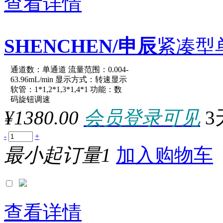
查看详情
品牌
SHENCHEN/申辰
紧凑型
通道数：单通道 流量范围：0.004-
原厂型号：LabK-MiniPum
63.96mL/min 显示方式：转速显示
软管：1*1,2*1,3*1,4*1 功能：数
码旋钮调速
参数：
¥1380.00
会员登录可见
3
-
+
最小起订量1
加入购物车
查看详情