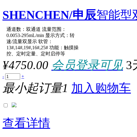
SHENCHEN/申辰
智能型
通道数：双通道 流量范围：
原厂型号：LabV1-III-Easy
0.0053-295mL/min 显示方式：转
速/流量双显示 软管：
13#,14#,19#,16#,25# 功能：触摸操
参数：
控、定时定量、定时启停等
¥4750.00
会员登录可见
3
-
+
最小起订量1
加入购物车
查看详情