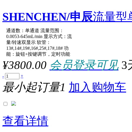
SHENCHEN/申辰
流量型
通道数：单通道 流量范围：
原厂型号：LabN1-III-Easy
0.0053-645mL/min 显示方式：流
量/转速双显示 软管：
13#,14#,19#,16#,25#,17#,18# 功
参数：
能：旋钮+按键调节，定时功能
¥3800.00
会员登录可见
3
-
+
最小起订量1
加入购物车
查看详情