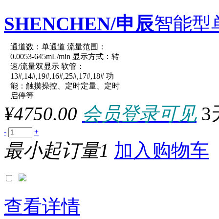
SHENCHEN/申辰
智能型
通道数：单通道 流量范围：
原厂型号：LabV1-III-Easy
0.0053-645mL/min 显示方式：转
速/流量双显示 软管：
13#,14#,19#,16#,25#,17#,18# 功
参数：
能：触摸操控、定时定量、定时
启停等
¥4750.00
会员登录可见
3
-
+
最小起订量1
加入购物车
查看详情