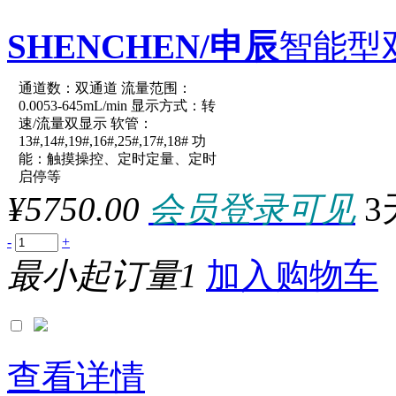
SHENCHEN/申辰
智能型
通道数：双通道 流量范围：
原厂型号：LabV1-III-2*Eas
0.0053-645mL/min 显示方式：转
速/流量双显示 软管：
13#,14#,19#,16#,25#,17#,18# 功
参数：
能：触摸操控、定时定量、定时
启停等
¥5750.00
会员登录可见
3
-
+
最小起订量1
加入购物车
查看详情