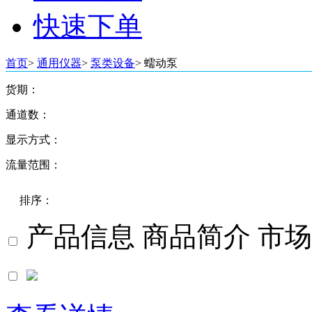
快速下单
首页
>
通用仪器
>
泵类设备
>
蠕动泵
货期：
通道数：
3天
显示方式：
单通道
双通道
流量范围：
转速显示
四通道
转速/流量双显示
六通道
0-100 mL/min
八通道
排序：
0-1000 mL/min
十通道
0-2000 mL/min
产品信息
0-3000 mL/min
商品简介
市场
十二通道
0-6000 mL/min
其他通道
默认
0-12000 mL/min
价格