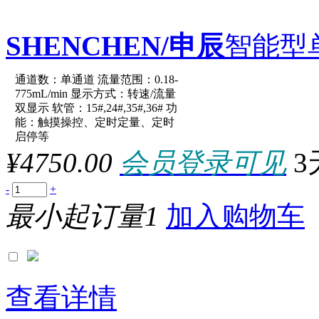
SHENCHEN/申辰
智能型
通道数：单通道 流量范围：0.18-
原厂型号：LabV1-III-Easy
775mL/min 显示方式：转速/流量
双显示 软管：15#,24#,35#,36# 功
能：触摸操控、定时定量、定时
参数：
启停等
¥4750.00
会员登录可见
3
-
+
最小起订量1
加入购物车
查看详情