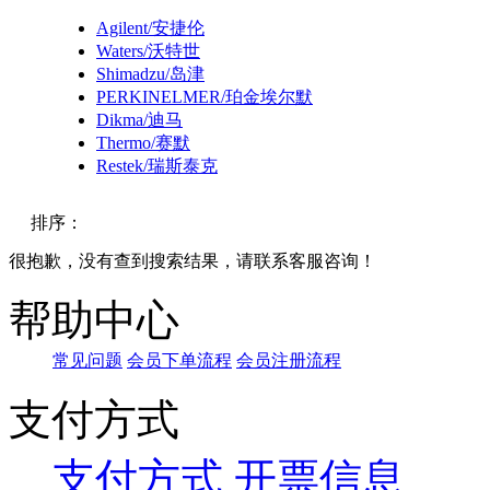
Agilent/安捷伦
Waters/沃特世
Shimadzu/岛津
PERKINELMER/珀金埃尔默
Dikma/迪马
Thermo/赛默
Restek/瑞斯泰克
排序：
很抱歉，没有查到搜索结果，请联系客服咨询！
默认
帮助中心
价格
常见问题
会员下单流程
会员注册流程
品牌
支付方式
支付方式
开票信息