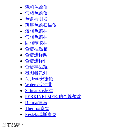
液相色谱仪
气相色谱仪
色谱检测器
薄层色谱扫描仪
液相色谱柱
气相色谱柱
固相萃取柱
色谱柱温箱
色谱进样阀
色谱进样针
色谱样品瓶
检测器氘灯
Agilent/安捷伦
Waters/沃特世
Shimadzu/岛津
PERKINELMER/珀金埃尔默
Dikma/迪马
Thermo/赛默
Restek/瑞斯泰克
所有品牌：