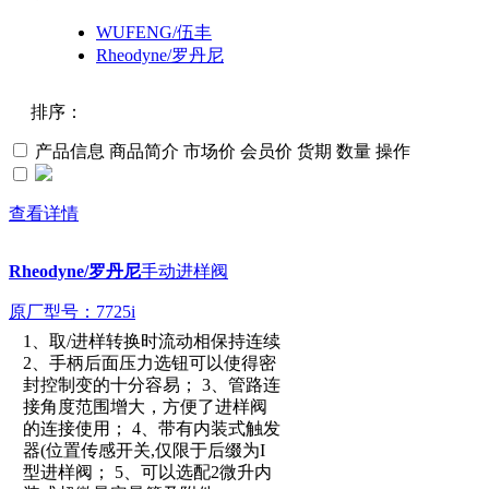
WUFENG/伍丰
Rheodyne/罗丹尼
排序：
产品信息
商品简介
市场价
会员价
货期
数量
操作
默认
查看详情
价格
Rheodyne/罗丹尼
手动进样阀
品牌
原厂型号：7725i
1、取/进样转换时流动相保持连续
参数：
2、手柄后面压力选钮可以使得密
封控制变的十分容易； 3、管路连
接角度范围增大，方便了进样阀
的连接使用； 4、带有内装式触发
器(位置传感开关,仅限于后缀为I
型进样阀； 5、可以选配2微升内