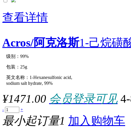
*4x1kg
*4x1L
*4x1pint
查看详情
*4x210g
*4x250g
*4x250m
*4x25cm
Acros/阿克洛斯
1-己烷磺
*4x25g
*4x4L
*4x500g
*4x500ml
级别：99%
原厂型号：C20612-25g
*4x50cm
*4x940ml
包装：25g
*5x100cm
*5x100g
英文名称：1-Hexanesulfonic acid,
参数：
*5x100m
sodium salt hydrate, 99%
*5x100ml
*5x100mm
¥1471.00
会员登录可见
4
*5x10cm
*5x10g
*5x12.5g
-
+
*5x12oz
最小起订量1
加入购物车
*5x150mm
*5x150x270mm
*5x160mm