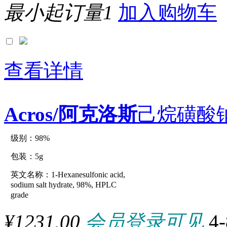
最小起订量1
加入购物车
0.5L
0.5m
0.5mg
0.5ml
0.5MMOL
0.5mol
0.5mole
查看详情
0.5MU
0.5uMOL
0.5UNIT
0.5μg
Acros/阿克洛斯
己烷磺酸钠
0.5μmol
0.65ml
0.6KU
0.6ml
级别：98%
原厂型号：C41160-5g
0.75ml
0.8G
包装：5g
0.9G
0.9KG
英文名称：1-Hexanesulfonic acid,
参数：
1 kilounit
sodium salt hydrate, 98%, HPLC
1.107KG
grade
1.129KG
1.158KG
¥1231.00
会员登录可见
4
1.1G