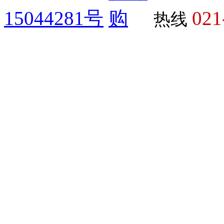
10X0.6ml
15044281号
021
热线
10X0.75ML
10X1.2ML
10X1000EA
10X1000TUBES
10X100MG
10X100ML
10x100μl
10X10AMP
10x10cm
10X10MG
10X10ML
10X10uG
10X1500UNITS
10X1g
10X1L
10x1ml
10X2.5G
10x20cm
10X250EA
10X250TUBES
10X25DISCS
10X25ML
10x2L