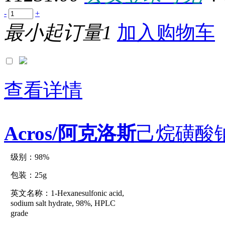
1.25ml
1.2G
-
+
1.2in
最小起订量1
加入购物车
1.2ml
1.304KG
1.3G
1.4G
1.5G
1.5KG
1.5KU
查看详情
1.5MG
1.5ml
1.6g
1.75MG
Acros/阿克洛斯
己烷磺酸钠
1.7G
1.7ML
1.8G
1.8KG
级别：98%
原厂型号：C41160-25g
1.8L
1.9G
包装：25g
1.9KG
1×1cm
英文名称：1-Hexanesulfonic acid,
参数：
10*0.6ml
sodium salt hydrate, 98%, HPLC
10*1ml
grade
10*1mL/EA