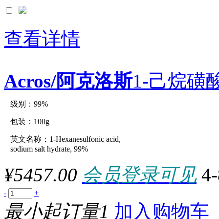
*5x1g
*5x1kg
*5x1m
*5x20cm
查看详情
*5x24cm
*5x25g
*5x2kg
*5x30cm
Acros/阿克洛斯
1-己烷磺
*5x500g
*5x50cm
*5x50g
*5x50m
级别：99%
原厂型号：C20612-100g
*5x5g
*5x60cm
包装：100g
*5x700g
*5x90cm
英文名称：1-Hexanesulfonic acid,
参数：
*6x100ml
sodium salt hydrate, 99%
*6x110ml
*6x1L
¥5457.00
会员登录可见
4
*6x200ml
*6x500ml
.2UNIT
-
+
0.001mol
最小起订量1
加入购物车
0.005mg
0.005UNIT