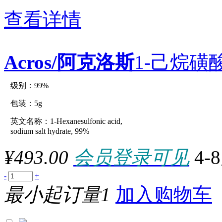
(c)500g
(c)50g
查看详情
品牌
(c)5g
*10x10cm
*10x10ml
*10x10x1kg
Acros/阿克洛斯
1-己烷磺
*10x150mm
*10x1g
*2x100ml
*2x10cm
级别：99%
原厂型号：C20612-5g
*2x10ml
*2x12.5kg
包装：5g
*2x1kg
*2x2.5kg
英文名称：1-Hexanesulfonic acid,
参数：
*2x2.5L
sodium salt hydrate, 99%
*2x25g
*2x30x90cm
¥493.00
会员登录可见
4-
*2x500g
*2x50m
*3x1kg
-
+
*3x1L
最小起订量1
加入购物车
*3x500g
*4x100ml
*4x10cm
*4x1gal