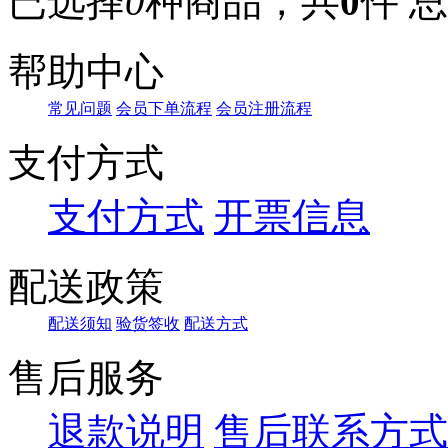
已选择
0
种商品，共
0
件
总
10CAPS
10cm
10cyl
帮助中心
10DISCS
10EA
10each
常见问题
会员下单流程
会员注册流程
10FILTERS
10ft
支付方式
10g
10kg
10Kits
支付方式
开票信息
10KU
10L
10m
10mg
配送政策
10ml
10mm
10mM/ml
配送须知
验货签收
配送方式
10MU
10NMOL
售后服务
10pc
10PIC
10pieces
退款说明
售后联系方式
10PK
10PKG