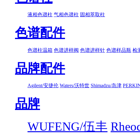
液相色谱柱
气相色谱柱
固相萃取柱
色谱配件
色谱柱温箱
色谱进样阀
色谱进样针
色谱样品瓶
检
品牌配件
Agilent/安捷伦
Waters/沃特世
Shimadzu/岛津
PERK
品牌
WUFENG/伍丰
Rhe