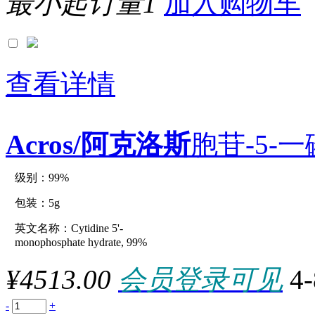
最小起订量1
加入购物车
0.25lb
0.25mg
0.25ml
0.25MMOL
0.25mol
0.25mole
查看详情
0.25U
0.25UN
0.2g
0.2MG
Acros/阿克洛斯
胞苷-5-
0.2ml
0.2mole
0.2UNIT
0.3G
级别：99%
原厂型号：C22621-5g
0.3in
0.3ml
包装：5g
0.3uG
0.4G
英文名称：Cytidine 5'-
参数：
0.4mg
monophosphate hydrate, 99%
0.4ML
0.4UNIT
¥4513.00
会员登录可见
4
0.55ml
0.5g
0.5KG
-
+
0.5KU