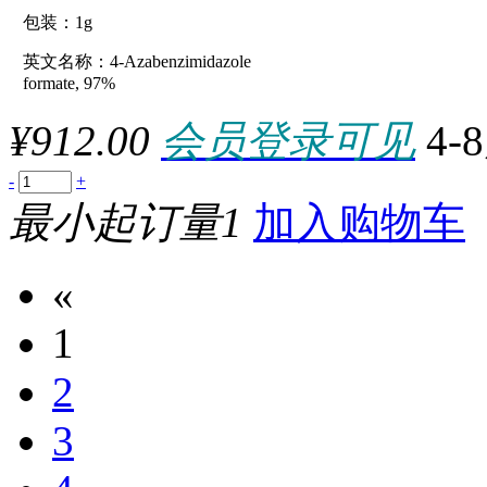
原厂型号：C45882-1g
100mM/ml
包装：1g
100MU
100nmol
英文名称：4-Azabenzimidazole
100PACK
参数：
formate, 97%
100pc
100PK
¥912.00
会员登录可见
4-
100PKG
100REACTION
100REACTIONS
-
+
100Set
100SHEETS
最小起订量1
加入购物车
100STRIPS
100T
100T/EA
«
100TABLETS
100tabs
100TEST
1
100TESTS
100TUBES
2
100U
100ug
100uL
3
100UN
100UNITS
100X1.2ML