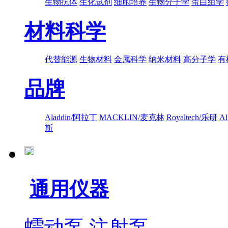
生物抗体
生化试剂
细胞培养
生物分子学
蛋白组学
材料科学
代替能源
生物材料
金属科学
纳米材料
高分子学
有
品牌
Aladdin/阿拉丁
MACKLIN/麦克林
Royaltech/乐研
A
斯
通用仪器
蠕动泵
注射泵