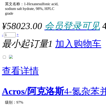
1000TESTS
英文名称：1-Hexanesulfonic acid,
参数：
1000U
sodium salt hydrate, 98%, HPLC
1000uG
grade
1000UN
1000UNITS
¥58023.00
会员登录可见
1000μl
100AMP
100ASSAYS
-
+
100CAPS
100cm
最小起订量1
加入购物车
100CM2
100DIGESTIONS
100EA
100each
100FILTERS
100FT
查看详情
100g
100kg
100KU
100L
100lb
Acros/阿克洛斯
4-氮杂苯
100m
100mg
100ml
级别：97%
100mm