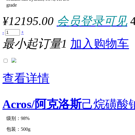
100000UNITS
grade
10000EA
10000g
¥12195.00
会员登录可见
10000ml
10000U
10000UNITS
-
+
1000ASSAYS
最小起订量1
1000cm
加入购物车
1000EA
1000EACH
1000g
1000KU
1000m
1000mg
查看详情
1000ml
1000mm
1000pc
1000PK
1000REACTIONS
Acros/阿克洛斯
己烷磺酸钠
1000STRIPS
1000T
1000T/EA
级别：98%
1000TABLETS
原厂型号：C41160-500g
1000TABS
包装：500g
1000TEST