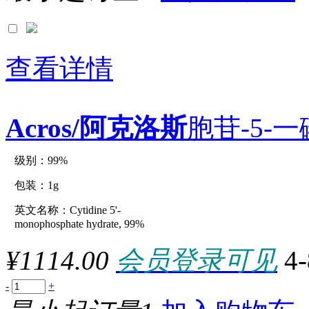
0.01mol
0.01mole
0.01UNIT
0.02UNIT
0.04U
查看详情
0.04UNIT
0.05g
0.05ml
0.05mol
Acros/阿克洛斯
胞苷-5-
0.05mole
0.125ML
0.12G
0.15G
级别：99%
原厂型号：C22621-1g
0.1g
0.1KU
包装：1g
0.1mg
0.1ml
英文名称：Cytidine 5'-
参数：
0.1MMOL
monophosphate hydrate, 99%
0.1mol
0.1mole
¥1114.00
会员登录可见
4
0.1MU
0.1UN
0.22KG
-
+
0.25g
0.25L