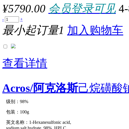
10.4G
¥5790.00
会员登录可见
4
10+1L/EA
10×0.55ml
10×0.5ml
-
+
10×0.6ml
最小起订量1
加入购物车
10×0.75ml
10×100g
10×100ml
10×100U
10×100μl
10×10cm
10×10ml
查看详情
10×150U
10×1EA
10×1g
10×1ml
10×2g
Acros/阿克洛斯
己烷磺酸钠
10×50ml
10×50μg
10×5ml
级别：98%
原厂型号：C41160-100g
100+10mL/EA
100×100mm
包装：100g
100×200mm
10000000UNITS
英文名称：1-Hexanesulfonic acid,
参数：
1000000UNITS
sodium salt hydrate, 98%, HPLC