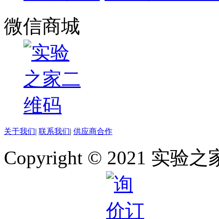
10PLATES
10RACK
微信商城
10REACTIONS
10ROLLS
10SACHETS
10set
10Sets
10SHEETS
10T/EA
10TABLETS
10TRAYS
10TUBES
10U
10uG
10UN
关于我们
|
联系我们
|
供应商合作
10UNITS
10USES
Copyright © 2021 
10VIAL
10VIALS
10X0.1G
10X0.1ml
10X0.25ML
10X0.55ml
10X0.5G
10X0.5ml