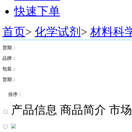
快速下单
首页
>
化学试剂
>
材料科
货期：
品牌：
3天
4-8周
包装：
阿拉丁
麦克林
货期：
≥5000000UNITS
毕得
(10X染液 20ml+缓冲液200ml)/EA
乐研
现货
(A液500ml+B液500ml)/EA
九鼎
排序：
1-2周
(c)0.5g
Sigma
(c)100g
4-8周
Alfa
产品信息
商品简介
市场
(c)10g
TCI
(c)1g
默认
Acros
(c)250g
(c)25g
价格
(c)2g