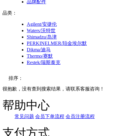
品牌配件
品类：
Agilent/安捷伦
Waters/沃特世
Shimadzu/岛津
PERKINELMER/珀金埃尔默
Dikma/迪马
Thermo/赛默
Restek/瑞斯泰克
排序：
很抱歉，没有查到搜索结果，请联系客服咨询！
默认
帮助中心
价格
常见问题
会员下单流程
会员注册流程
品牌
支付方式