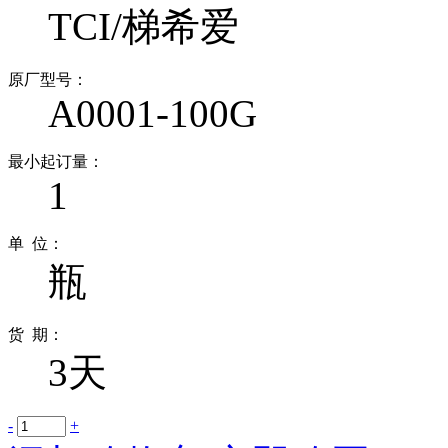
TCI/梯希爱
原厂型号：
A0001-100G
最小起订量：
1
单 位：
瓶
货 期：
3天
-
+