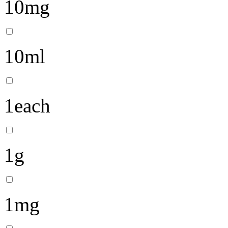
10mg
10ml
1each
1g
1mg