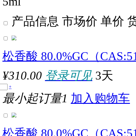
5ml
产品信息
市场价
单价
松香酸 80.0%GC（CAS:51
¥310.00
登录可见
3天
原厂型号：A0001-25G
+
最小起订量1
加入购物车
参数：
松香酸 80.0%GC（CAS:51