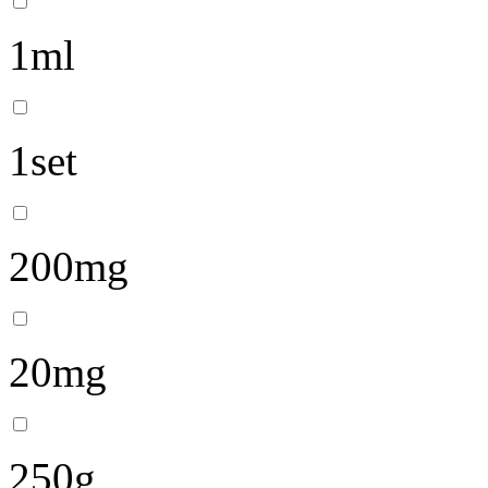
1ml
1set
200mg
20mg
250g